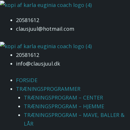
Gå
Menu
til
20581612
indholdet
clausjuul@hotmail.com
20581612
info@clausjuul.dk
FORSIDE
TRÆNINGSPROGRAMMER
TRÆNINGSPROGRAM – CENTER
TRÆNINGSPROGRAM – HJEMME
TRÆNINGSPROGRAM – MAVE, BALLER &
LÅR