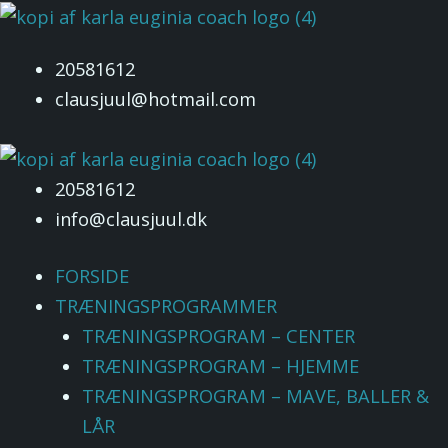
Gå
Menu
til
20581612
indholdet
clausjuul@hotmail.com
20581612
info@clausjuul.dk
FORSIDE
TRÆNINGSPROGRAMMER
TRÆNINGSPROGRAM – CENTER
TRÆNINGSPROGRAM – HJEMME
TRÆNINGSPROGRAM – MAVE, BALLER &
LÅR